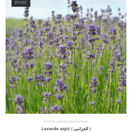
ÉPUISÉ
Plantes
,
plantes aromatiques
Lavande aspic ( الخزامى )