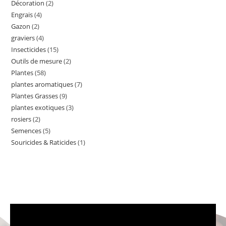
Décoration
2
Engrais
4
Gazon
2
graviers
4
Insecticides
15
Outils de mesure
2
Plantes
58
plantes aromatiques
7
Plantes Grasses
9
plantes exotiques
3
rosiers
2
Semences
5
Souricides & Raticides
1