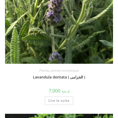
Plantes
,
plantes aromatiques
Lavandula dentata ( الخزامى )
7,000
د.ت
Lire la suite