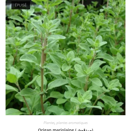
ÉPUISÉ
Plantes
,
plantes aromatiques
Origan marjolaine (مردقوش)