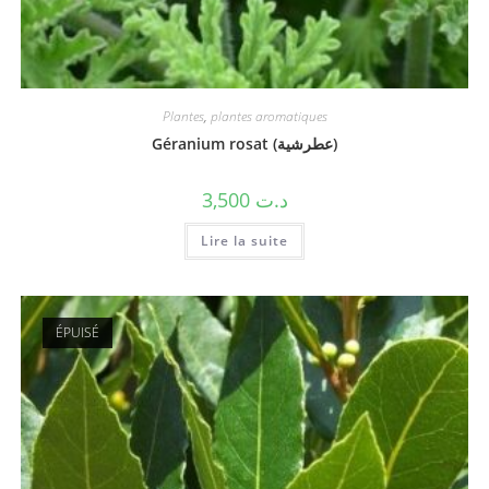
Plantes
,
plantes aromatiques
Géranium rosat (عطرشية)
3,500
د.ت
Lire la suite
ÉPUISÉ