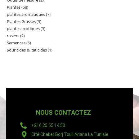
Outils de mesure
2
Plantes
58
plantes aromatiques
7
Plantes Grasses
9
plantes exotiques
3
rosiers
2
Semences
5
Souricides & Raticides
1
NOUS CONTACTEZ
+216 25 55 14 50
Cité Chaker Borj Touil Ariana La Tunisie