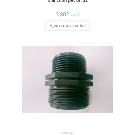
Manchon pet dn 32
3,802
د.ت
Ajouter au panier
Arrosage