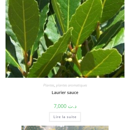
Plantes
,
plantes aromatiques
Laurier sauce
7,000
د.ت
Lire la suite