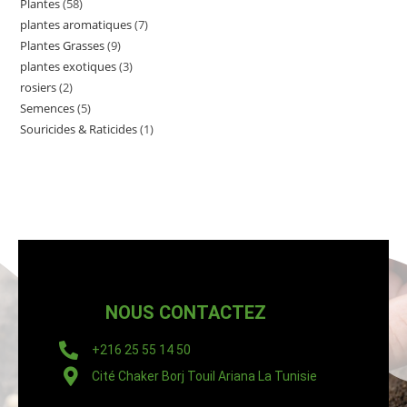
Plantes
58
plantes aromatiques
7
Plantes Grasses
9
plantes exotiques
3
rosiers
2
Semences
5
Souricides & Raticides
1
NOUS CONTACTEZ
+216 25 55 14 50
Cité Chaker Borj Touil Ariana La Tunisie